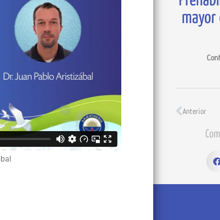
Prehabil
mayor 
Conf
Anterior
Com
́bal