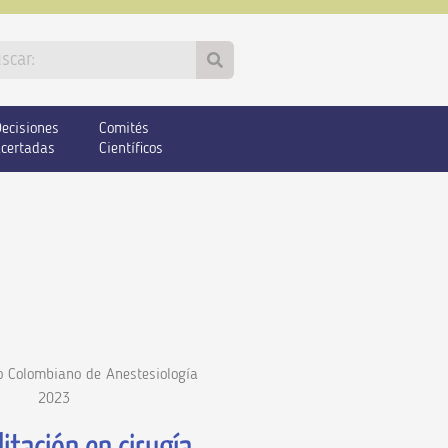
ecisiones
Comités
certadas
Científicos
 Colombiano de Anestesiología
2023