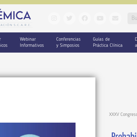
r
Webinar
Conferencias
Guías de
D
icos
Informativos
y Simposios
Práctica Clínica
a
XXXV Congreso