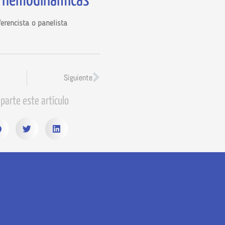
 hemodinámicas
erencista o panelista
Siguiente
parte este artículo