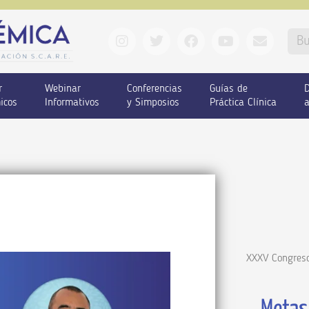
r
Webinar
Conferencias
Guías de
D
icos
Informativos
y Simposios
Práctica Clínica
a
XXXV Congreso