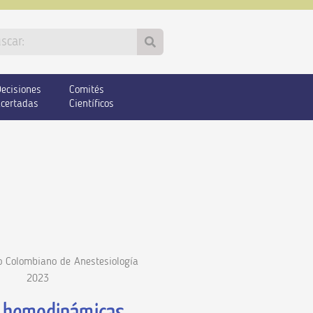
ecisiones
Comités
certadas
Científicos
 Colombiano de Anestesiología
2023