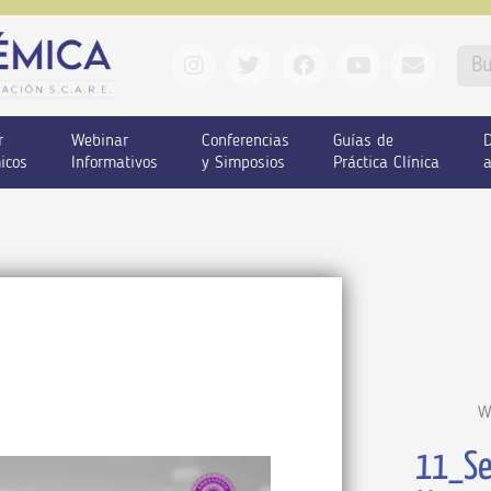
r
Webinar
Conferencias
Guías de
D
icos
Informativos
y Simposios
Práctica Clínica
a
W
11_Se