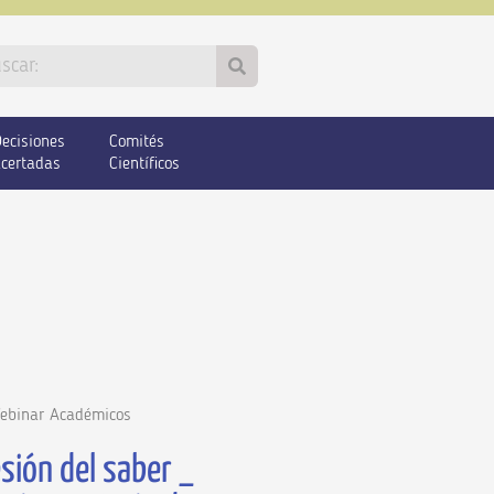
ecisiones
Comités
certadas
Científicos
ebinar Académicos
sión del saber _