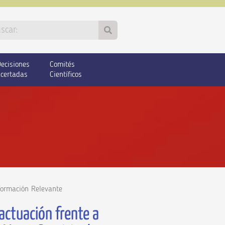
ecisiones
Comités
certadas
Científicos
formación Relevante
actuación frente a