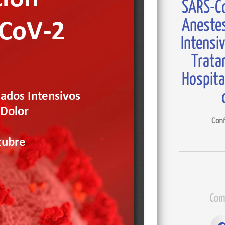
SARS-Co
Anestes
Intensi
Trata
Hospita
Conf
Com