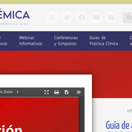
r
Webinar
Conferencias
Guías de
D
icos
Informativos
y Simposios
Práctica Clínica
a
In
Guía de 