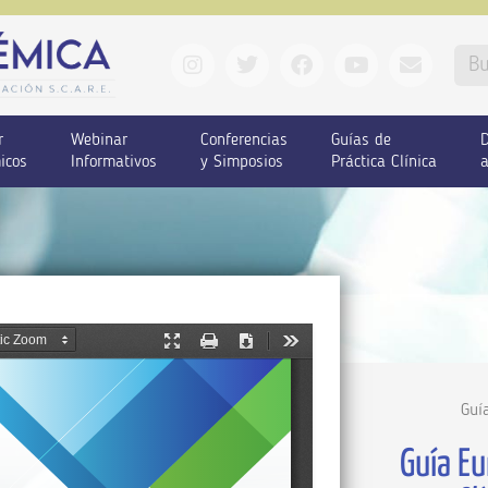
r
Webinar
Conferencias
Guías de
D
icos
Informativos
y Simposios
Práctica Clínica
a
Guí
Guía Eu