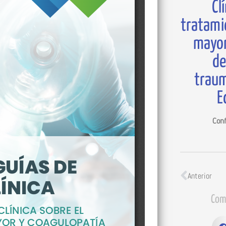
Cl
tratami
mayor
de
traum
E
Conf
Anterior
Com