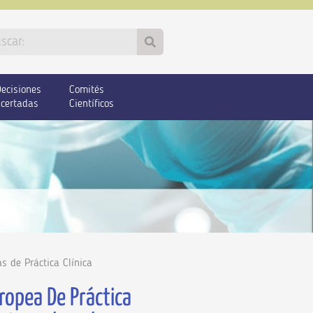
ecisiones
Comités
certadas
Científicos
as de Práctica Clínica
ropea De Práctica