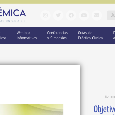
r
Webinar
Conferencias
Guías de
D
icos
Informativos
y Simposios
Práctica Clínica
a
Semin
Objetiv