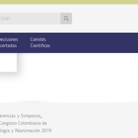
ecisiones
Comités
certadas
Científicos
,
erencias y Simposios
 Congreso Colombiano de
ología y Reanimación 2019