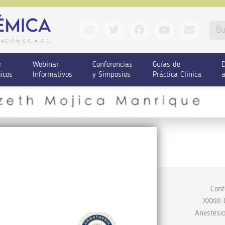
r
Webinar
Conferencias
Guías de
D
icos
Informativos
y Simposios
Práctica Clínica
a
Conf
XXXIII
Anestesi