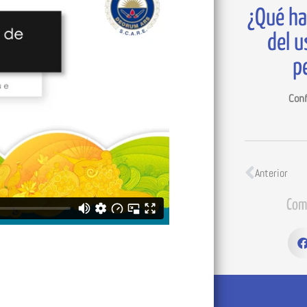
¿Qué ha
del u
p
Conf
Anterior
Com