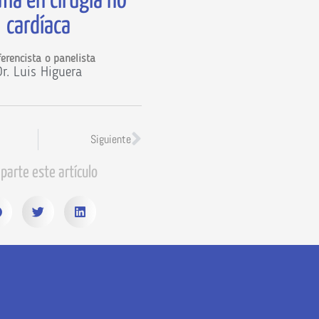
fía en cirugía no
cardíaca
erencista o panelista
Dr. Luis Higuera
Siguiente
parte este artículo