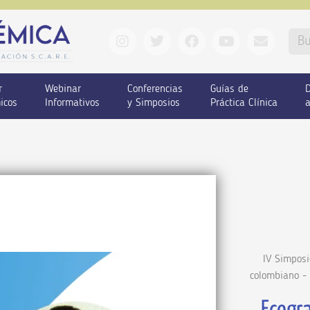
r
Webinar
Conferencias
Guías de
D
icos
Informativos
y Simposios
Práctica Clínica
a
IV Simposi
colombiano - 