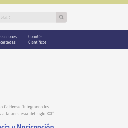
ecisiones
Comités
certadas
Científicos
io Caldense "Integrando los
a la anestesia del siglo XXI"