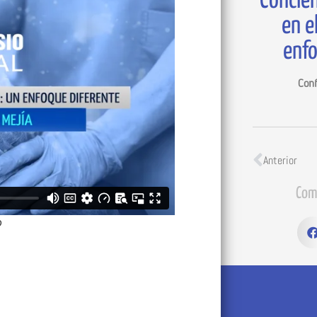
Concien
en e
enfo
Conf
Anterior
Com
o