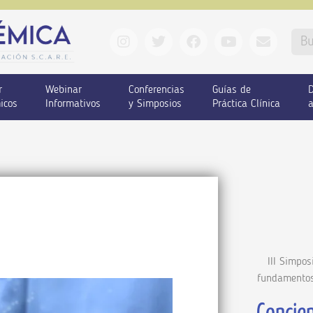
r
Webinar
Conferencias
Guías de
D
icos
Informativos
y Simposios
Práctica Clínica
a
III Simpos
fundamentos 