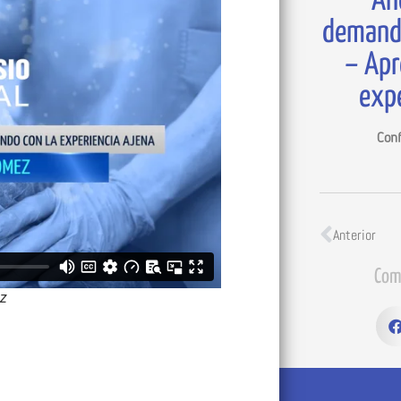
An
demand
– Apr
expe
Conf
Anterior
Com
ez