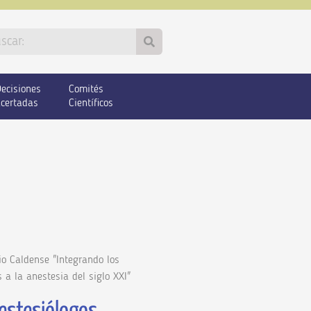
ecisiones
Comités
certadas
Científicos
io Caldense "Integrando los
a la anestesia del siglo XXI"