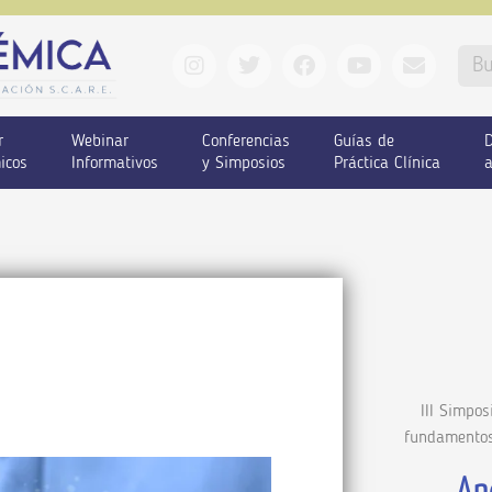
r
Webinar
Conferencias
Guías de
D
icos
Informativos
y Simposios
Práctica Clínica
a
III Simpos
fundamentos 