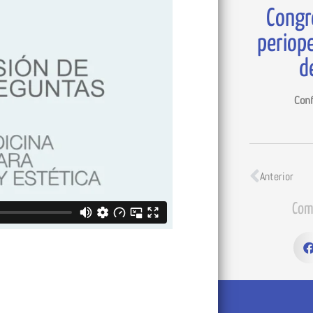
Congr
periop
d
Conf
Anterior
Com