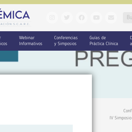
r
Webinar
Conferencias
Guías de
D
icos
Informativos
y Simposios
Práctica Clínica
a
Conf
IV Simposio