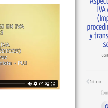
Aspect
IVA 
(Imp
procedi
y trans
s
Conf
Anterior
Com