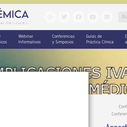
r
Webinar
Conferencias
Guías de
D
icos
Informativos
y Simposios
Práctica Clínica
a
Conf
Confere