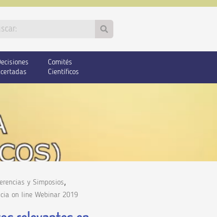
ecisiones
Comités
certadas
Científicos
,
erencias y Simposios
ncia on line Webinar 2019